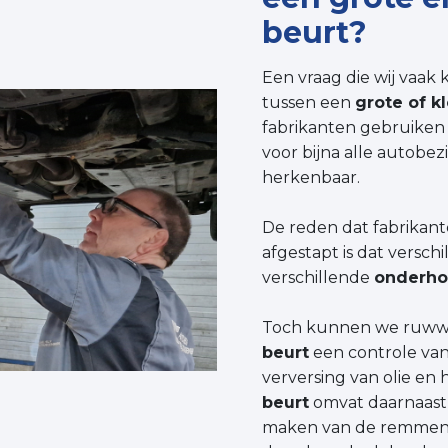
beurt?
Een vraag die wij vaak kr
tussen een
grote of k
fabrikanten gebruiken
voor bijna alle autobezi
herkenbaar.
De reden dat fabrikan
afgestapt is dat versc
verschillende
onderh
Toch kunnen we ruwwe
beurt
een controle van 
verversing van olie en h
beurt
omvat daarnaast
maken van de remmen 