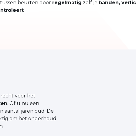
e tussen beurten door
regelmatig
zelf je
banden, verlic
ntroleert
.
recht voor het
ken
. Of u nu een
n aantal jaren oud. De
wezig om het onderhoud
n.