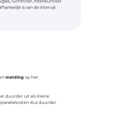
es, luchtfilter, interieurfilter
hankelijk is van de interval.
een
melding
op het
l duurder uit als kleine
eparatiekosten dus duurder.