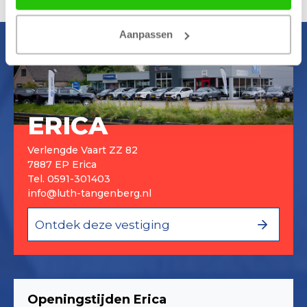
Aanpassen
ERICA
Verlengde Vaart ZZ 82
7887 EP Erica
Tel.
0591-301403
info@luth-tangenberg.nl
Ontdek deze vestiging
Openingstijden Erica