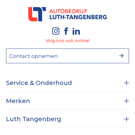
Volg ons ook online!
Contact opnemen
Service & Onderhoud
Onderhoud
Merken
Diagnose
RAM
Subaru
Luth Tangenberg
Airco service
Dodge RAM
APK
Specialist in Nissan
Vestigingen
Wielen & Banden