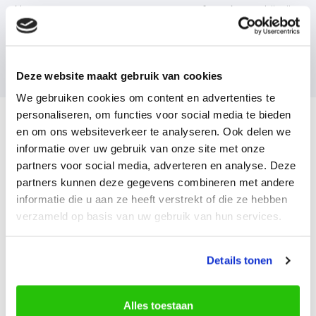
Neem contact met ons op voor een afspraak, waarbij wij
de tijd nemen om uw
Mazda
te inspecteren en de
benodigde werkzaamheden te bespreken. Op basis
daarvan geven wij een realistische prijsindicatie.
Deze website maakt gebruik van cookies
We gebruiken cookies om content en advertenties te
personaliseren, om functies voor social media te bieden
en om ons websiteverkeer te analyseren. Ook delen we
informatie over uw gebruik van onze site met onze
Direct het Mazda onderhoud
partners voor social media, adverteren en analyse. Deze
inplannen
partners kunnen deze gegevens combineren met andere
Plan eenvoudig online een werkplaatsafspraak om het
informatie die u aan ze heeft verstrekt of die ze hebben
onderhoud aan uw Mazda
in te plannen en uit te laten
verzameld op basis van uw gebruik van hun services.
voeren.
Details tonen
Plan direct online een afspraak in
Alles toestaan