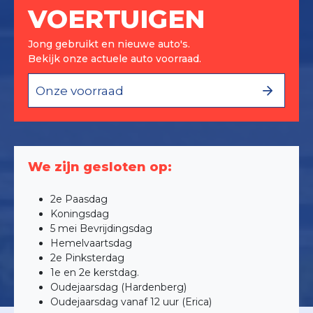
VOERTUIGEN
Jong gebruikt en nieuwe auto's.
Bekijk onze actuele auto voorraad.
Onze voorraad
We zijn gesloten op:
2e Paasdag
Koningsdag
5 mei Bevrijdingsdag
Hemelvaartsdag
2e Pinksterdag
1e en 2e kerstdag.
Oudejaarsdag (Hardenberg)
Oudejaarsdag vanaf 12 uur (Erica)