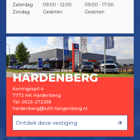
Zaterdag
09:00 - 12:00
09:00 - 17:00
Zondag
Gesloten
Gesloten
HARDENBERG
Koningsspil 4
7773 NK Hardenberg
Tel.
0523-272258
hardenberg@luth-tangenberg.nl
Ontdek deze vestiging