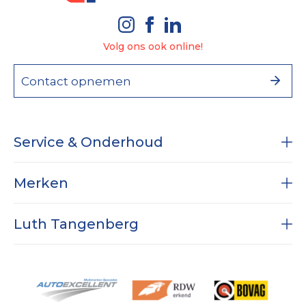
Volg ons ook online!
Contact opnemen
Service & Onderhoud
Onderhoud
Merken
Diagnose
RAM
Subaru
Luth Tangenberg
Airco service
Dodge RAM
APK
Specialist in Nissan
Vestigingen
Wielen & Banden
Bijna nieuw met fabrieksgarantie
Historie
Werkplaats expertises
Nieuws
Reparatie
Contact