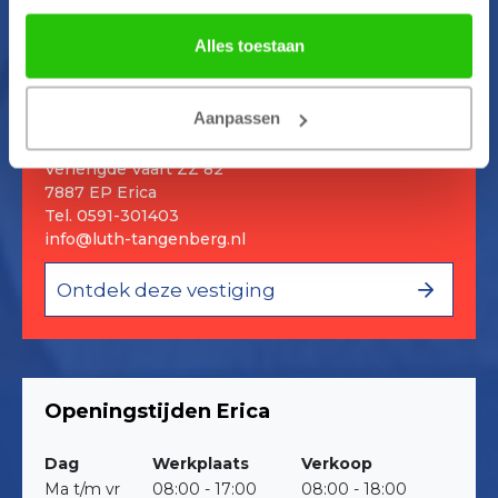
Alles toestaan
ERICA
Aanpassen
Verlengde Vaart ZZ 82
7887 EP Erica
Tel.
0591-301403
info@luth-tangenberg.nl
Ontdek deze vestiging
Openingstijden Erica
Dag
Werkplaats
Verkoop
Ma t/m vr
08:00 - 17:00
08:00 - 18:00