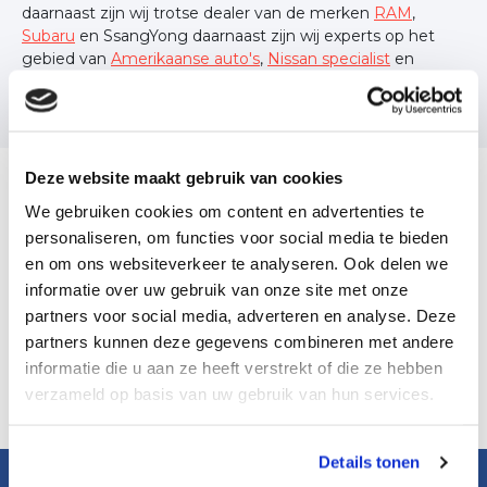
daarnaast zijn wij trotse dealer van de merken
RAM
,
Subaru
en SsangYong daarnaast zijn wij experts op het
gebied van
Amerikaanse auto's
,
Nissan specialist
en
specialist van sportieve Japanse auto's!
Deze website maakt gebruik van cookies
We gebruiken cookies om content en advertenties te
personaliseren, om functies voor social media te bieden
Mazda onderhoud inplannen
en om ons websiteverkeer te analyseren. Ook delen we
Plan eenvoudig online een werkplaatsafspraak om
het
informatie over uw gebruik van onze site met onze
onderhoud aan uw Mazda in Erica
in te plannen en uit
partners voor social media, adverteren en analyse. Deze
te laten voeren.
partners kunnen deze gegevens combineren met andere
informatie die u aan ze heeft verstrekt of die ze hebben
Plan direct online een afspraak in
verzameld op basis van uw gebruik van hun services.
Details tonen