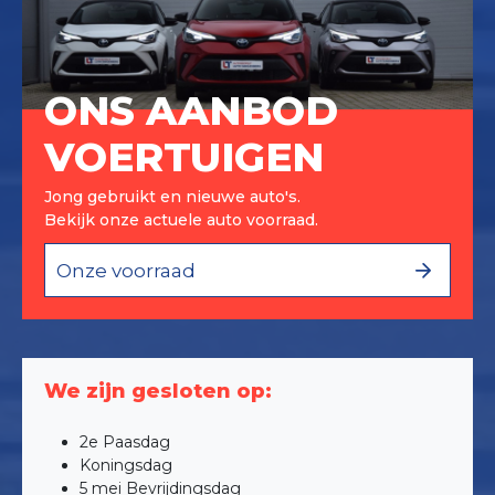
ONS AANBOD
VOERTUIGEN
Jong gebruikt en nieuwe auto's.
Bekijk onze actuele auto voorraad.
Onze voorraad
We zijn gesloten op:
2e Paasdag
Koningsdag
5 mei Bevrijdingsdag