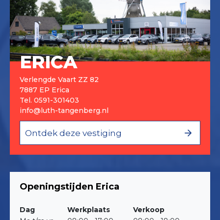
ERICA
Verlengde Vaart ZZ 82
7887 EP Erica
Tel.
0591-301403
info@luth-tangenberg.nl
Ontdek deze vestiging
Openingstijden Erica
Dag
Werkplaats
Verkoop