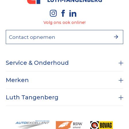
Volg ons ook online!
Contact opnemen
Service & Onderhoud
Onderhoud
Merken
Diagnose
RAM
Subaru
Luth Tangenberg
Airco service
Dodge RAM
APK
Specialist in Nissan
Vestigingen
Wielen & Banden
Bijna nieuw met fabrieksgarantie
Historie
Werkplaats expertises
Nieuws
Reparatie