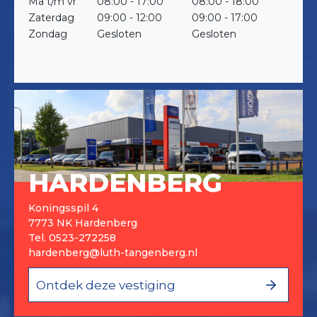
Ma t/m vr
08:00 - 17:00
08:00 - 18:00
Zaterdag
09:00 - 12:00
09:00 - 17:00
Zondag
Gesloten
Gesloten
HARDENBERG
Koningsspil 4
7773 NK Hardenberg
Tel.
0523-272258
hardenberg@luth-tangenberg.nl
Ontdek deze vestiging