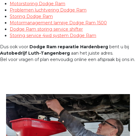
Motorstoring Dodge Ram
Problemen luchtvering Dodge Ram
Storing Dodge Ram
Motormanagement lampje Dodge Ram 1500
Dodge Ram storing service shifter
Storing service 4wd system Dodge Ram
Dus ook voor
Dodge Ram reparatie Hardenberg
bent u bij
Autobedrijf Luth-Tangenberg
aan het juiste adres.
Bel voor vragen of plan eenvoudig online een afspraak bij ons in.