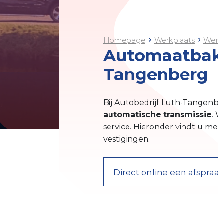
Homepage
Werkplaats
Wer
Automaatbak 
Tangenberg
Bij Autobedrijf Luth-Tangenb
automatische transmissie
.
service. Hieronder vindt u m
vestigingen.
Direct online een afspr