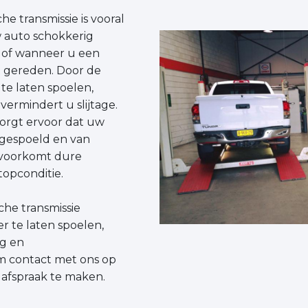
e transmissie is vooral
 auto schokkerig
, of wanneer u een
t gereden. Door de
 te laten spoelen,
 vermindert u slijtage.
orgt ervoor dat uw
 gespoeld en van
t voorkomt dure
topconditie.
he transmissie
r te laten spoelen,
ig en
 contact met ons op
 afspraak te maken.