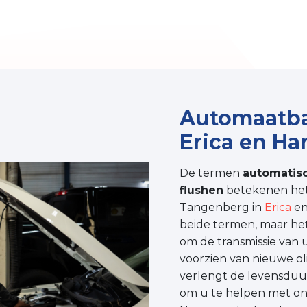
Automaatba
Erica en H
De termen
automatisc
flushen
betekenen hetz
Tangenberg in
Erica
e
beide termen, maar het 
om de transmissie van
voorzien van nieuwe oli
verlengt de levensduur
om u te helpen met onz