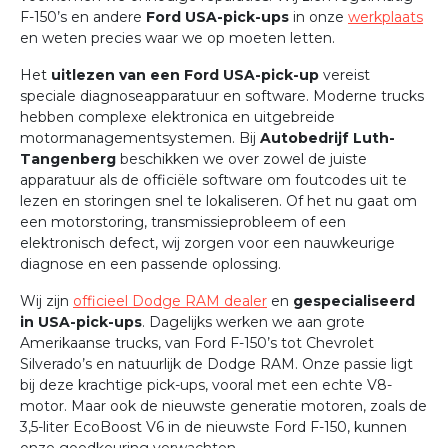
F-150’s en andere
Ford USA-pick-ups
in onze
werkplaats
en weten precies waar we op moeten letten.
Het
uitlezen van een Ford USA-pick-up
vereist
speciale diagnoseapparatuur en software. Moderne trucks
hebben complexe elektronica en uitgebreide
motormanagementsystemen. Bij
Autobedrijf Luth-
Tangenberg
beschikken we over zowel de juiste
apparatuur als de officiële software om foutcodes uit te
lezen en storingen snel te lokaliseren. Of het nu gaat om
een motorstoring, transmissieprobleem of een
elektronisch defect, wij zorgen voor een nauwkeurige
diagnose en een passende oplossing.
Wij zijn
officieel Dodge RAM dealer
en
gespecialiseerd
in USA-pick-ups
. Dagelijks werken we aan grote
Amerikaanse trucks, van Ford F-150’s tot Chevrolet
Silverado’s en natuurlijk de Dodge RAM. Onze passie ligt
bij deze krachtige pick-ups, vooral met een echte V8-
motor. Maar ook de nieuwste generatie motoren, zoals de
3,5-liter EcoBoost V6 in de nieuwste Ford F-150, kunnen