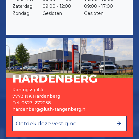
Zaterdag
09:00 - 12:00
09:00 - 17:00
Zondag
Gesloten
Gesloten
HARDENBERG
Koningsspil 4
7773 NK Hardenberg
Tel.
0523-272258
hardenberg@luth-tangenberg.nl
Ontdek deze vestiging