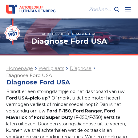
AUTOBEDRIJF LUTH-TANGENBERG
Diagnose Ford USA
Homepage
Werkplaats
Diagnose
Diagnose Ford USA
Diagnose Ford USA
Brandt er een storingslampje op het dashboard van uw
Ford USA-pick-up
? Of merkt u dat de motor hapert,
vermogen verliest of minder soepel loopt? Dan is het
verstandig om uw
Ford F-150
,
Ford Ranger
,
Ford
Maverick
of
Ford Super Duty
(F-250/F-350) eerst te
laten uitlezen. Door een storingsdiagnose uit te voeren,
kunnen we snel achterhalen wat de oorzaak is en
voorkomen we onnodige reparaties. Wij zien regelmatig