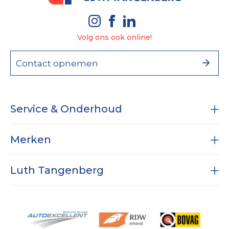
Volg ons ook online!
Contact opnemen
Service & Onderhoud
Onderhoud
Merken
Diagnose
RAM
Subaru
Luth Tangenberg
Airco service
Dodge RAM
APK
Specialist in Nissan
Vestigingen
Wielen & Banden
Bijna nieuw met fabrieksgarantie
Historie
Werkplaats expertises
Nieuws
Reparatie