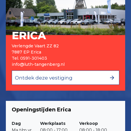
ERICA
Verlengde Vaart ZZ 82
7887 EP Erica
Tel.
0591-301403
info@luth-tangenberg.nl
Ontdek deze vestiging
Openingstijden Erica
Dag
Werkplaats
Verkoop
Ma t/m vr
08:00 - 17:00
08:00 - 18:00