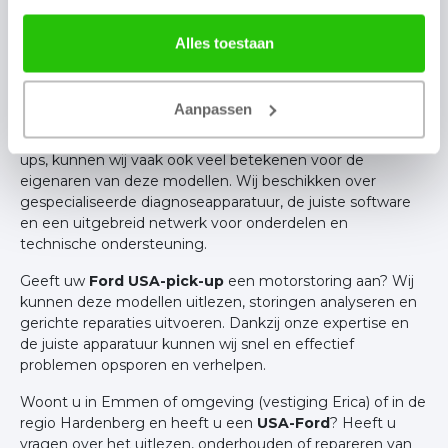
Alles toestaan
Ford USA laten uitlezen?
Wij zijn dus
gespecialiseerd in USA-pick-ups
, zoals de Ford
Aanpassen
F-150, Ranger, Maverick en Super Duty-modellen. Door
onze ervaring en connecties in de wereld van USA-pick-
ups, kunnen wij vaak ook veel betekenen voor de
eigenaren van deze modellen. Wij beschikken over
gespecialiseerde diagnoseapparatuur, de juiste software
en een uitgebreid netwerk voor onderdelen en
technische ondersteuning.
Geeft uw
Ford USA-pick-up
een motorstoring aan? Wij
kunnen deze modellen uitlezen, storingen analyseren en
gerichte reparaties uitvoeren. Dankzij onze expertise en
de juiste apparatuur kunnen wij snel en effectief
problemen opsporen en verhelpen.
Woont u in Emmen of omgeving (vestiging Erica) of in de
regio Hardenberg en heeft u een
USA-Ford
? Heeft u
vragen over het uitlezen, onderhouden of repareren van