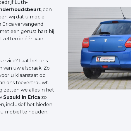
edrijf Luth-
nderhoudsbeurt
, een
pen wij dat u mobiel
in Erica vervangend
met een gerust hart bij
tzetten in één van
ervice? Laat het ons
en van uw afspraak. Zo
voor u klaarstaat op
an ons toevertrouwt.
 zetten we alles in het
uw
Suzuki in Erica
zo
n, inclusief het bieden
 u mobiel te houden.