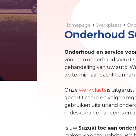
Homepage
Werkplaats
Ond
Onderhoud Su
Onderhoud en service voo
voor een onderhoudsbeurt? U
behandeling van uw auto. We
op termijn aandacht kunnen 
Onze
werkplaats
is uitgerust
gecertificeerd en volgen reg
gebruiken uitsluitend onderd
in deskundige handen is en d
Is uw
Suzuki toe aan onde
maken via onze website. We 