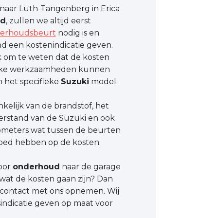
aar Luth-Tangenberg in Erica
ud
, zullen we altijd eerst
erhoudsbeurt
nodig is en
 een kostenindicatie geven.
jk om te weten dat de kosten
ieke werkzaamheden kunnen
n het specifieke
Suzuki
model.
nkelijk van de brandstof, het
erstand van de Suzuki en ook
ilometers wat tussen de beurten
loed hebben op de kosten.
oor
onderhoud
naar de garage
 wat de kosten gaan zijn? Dan
 contact met ons opnemen. Wij
indicatie geven op maat voor