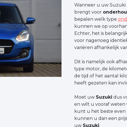
Wanneer u uw Suzuki n
brengt voor
onderho
bepalen welk type
ond
kunnen we op voorhand
Echter, het is belangri
voor nagenoeg ident
variëren afhankelijk va
Dit is namelijk ook afha
type motor, de kilomet
de tijd of het aantal k
heeft gezeten kan inv
Moet uw
Suzuki
dus v
en wilt u vooraf weten
kunt u het beste even
kunnen u dan een prijs
uw
Suzuki
.