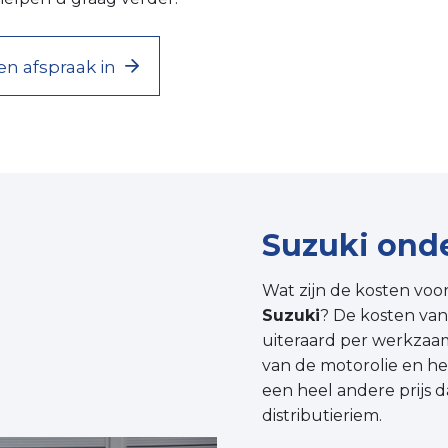
en afspraak in
Suzuki ond
Wat zijn de kosten voo
Suzuki
? De kosten va
uiteraard per werkzaa
van de motorolie en het
een heel andere prijs 
distributieriem.