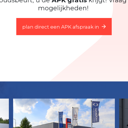
oudsbeurt, u de
APK gratis
krijgt! Vraag
mogelijkheden!
plan direct een APK afspraak in