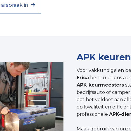
afspraak in
APK keuren
Voor vakkundige en b
Erica
bent u bij ons aan
APK-keurmeesters
st
bedrijfsauto of camper
dat het voldoet aan all
op kwaliteit en efficiën
professionele
APK-dien
Maak gebruik van onze 