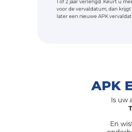
1 of 2 jaar verlengd. Keurt u 
voor de vervaldatum, dan krijgt u
later een nieuwe APK vervalda
APK E
Is uw 
T
En wis