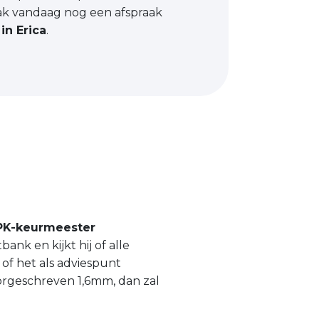
ak vandaag nog een afspraak
in Erica
.
PK-keurmeester
k en kijkt hij of alle
of het als adviespunt
orgeschreven 1,6mm, dan zal