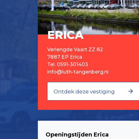
ERICA
Verlengde Vaart ZZ 82
7887 EP Erica
Tel.
0591-301403
info@luth-tangenberg.nl
Ontdek deze vestiging
Openingstijden Erica