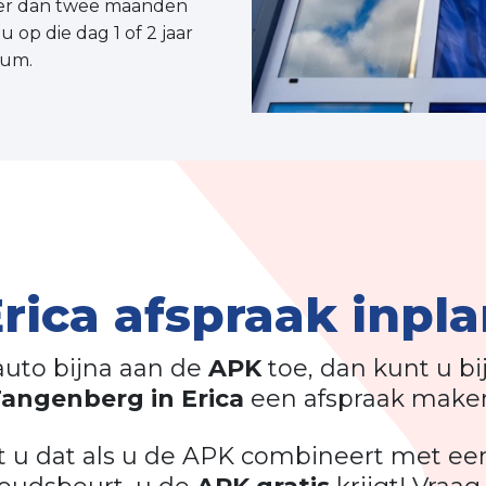
meer dan twee maanden
 op die dag 1 of 2 jaar
tum.
rica afspraak inpl
auto bijna aan de
APK
toe, dan kunt u bi
angenberg in Erica
een afspraak make
t u dat als u de APK combineert met ee