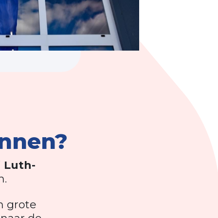
annen?
j
Luth-
n.
n grote