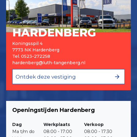
HARDENBERG
Koningsspil 4
7773 NK Hardenberg
Tel.
0523-272258
hardenberg@luth-tangenberg.nl
Ontdek deze vestiging
Openingstijden Hardenberg
Dag
Werkplaats
Verkoop
Ma t/m do
08:00 - 17:00
08:00 - 17:30