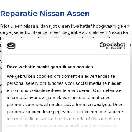
Reparatie Nissan Assen
Rijdt u een
Nissan
, dan rijdt u een kwalitatief hoogwaardige en
degelijke auto. Maar zelfs een degelijke auto als een Nissan kan
helaas problemen krijgen. Denk aan motorische problemen,
problemen met de elektronica of misschien wel een defect aan
de aandrijflijn of ophanging.
Welk probleem u ook heeft met uw
Nissan
, bij de monteurs
Deze website maakt gebruik van cookies
van Luth-Tangenberg in Assen is uw Nissan in goede handen.
We gebruiken cookies om content en advertenties te
Heeft u een probleem met uw Nissan en zoekt u een goed
personaliseren, om functies voor social media te bieden
adres om een
Nissan in Assen te laten repareren
? Bel 0591 -
en om ons websiteverkeer te analyseren. Ook delen we
301 403 of plan eenvoudig online een afspraak in.
informatie over uw gebruik van onze site met onze
partners voor social media, adverteren en analyse. Deze
partners kunnen deze gegevens combineren met andere
informatie die u aan ze heeft verstrekt of die ze hebben
verzameld op basis van uw gebruik van hun services.
Nissan Assen