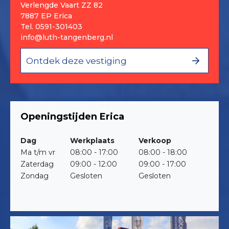
Verlengde Vaart ZZ 82
7887 EP Erica
Tel.
0591-301403
info@luth-tangenberg.nl
Ontdek deze vestiging
Openingstijden Erica
Dag
Werkplaats
Verkoop
Ma t/m vr
08:00 - 17:00
08:00 - 18:00
Zaterdag
09:00 - 12:00
09:00 - 17:00
Zondag
Gesloten
Gesloten