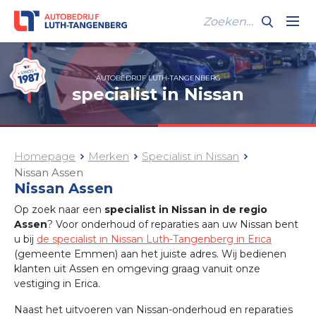
AUTOBEDRIJF LUTH-TANGENBERG
specialist in Nissan
Homepage
Merken
Specialist in Nissan
Nissan Assen
Nissan Assen
Op zoek naar een
specialist in Nissan in de regio
Assen
? Voor onderhoud of reparaties aan uw Nissan bent
u bij
de specialist in Nissan Luth-Tangenberg in Erica
(gemeente Emmen) aan het juiste adres. Wij bedienen
klanten uit Assen en omgeving graag vanuit onze
vestiging in Erica.
Naast het uitvoeren van Nissan-onderhoud en reparaties